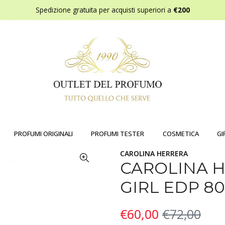
Spedizione gratuita per acquisti superiori a
€200
PROFUMI ORIGINALI
PROFUMI TESTER
COSMETICA
GI
CAROLINA HERRERA
CAROLINA 
GIRL EDP 8
€60,00
€72,00