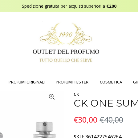
Spedizione gratuita per acquisti superiori a
€200
PROFUMI ORIGINALI
PROFUMI TESTER
COSMETICA
GI
CK
CK ONE SUM
€30,00
€40,00
SKU:
3614227546264