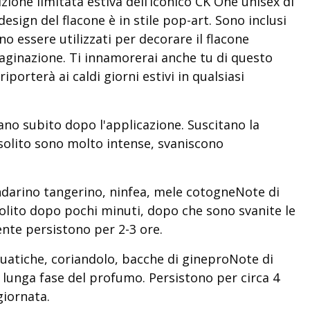
one limitata estiva dell’iconico CK One unisex di
 design del flacone è in stile pop-art. Sono inclusi
o essere utilizzati per decorare il flacone
ginazione. Ti innamorerai anche tu di questo
porterà ai caldi giorni estivi in qualsiasi
pano subito dopo l'applicazione. Suscitano la
solito sono molto intense, svaniscono
arino tangerino, ninfea, mele cotogneNote di
solito dopo pochi minuti, dopo che sono svanite le
nte persistono per 2-3 ore.
uatiche, coriandolo, bacche di gineproNote di
iù lunga fase del profumo. Persistono per circa 4
giornata.