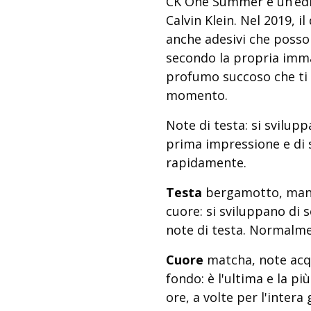
CK One Summer è un’edizi
Calvin Klein. Nel 2019, il
anche adesivi che posson
secondo la propria imma
profumo succoso che ti ri
momento.
Note di testa: si svilup
prima impressione e di 
rapidamente.
Testa
bergamotto, mand
cuore: si sviluppano di 
note di testa. Normalme
Cuore
matcha, note acq
fondo: è l'ultima e la p
ore, a volte per l'intera 