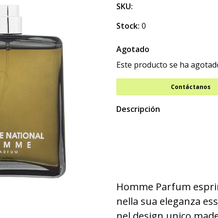
SKU:
Stock:
0
Agotado
Este producto se ha agotado
Contáctanos
Descripción
Homme Parfum esprim
nella sua eleganza ess
nel design unico made 