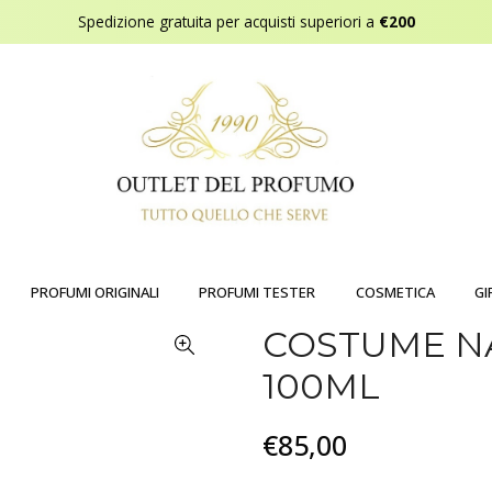
Spedizione gratuita per acquisti superiori a
€200
PROFUMI ORIGINALI
PROFUMI TESTER
COSMETICA
GI
COSTUME N
100ML
€85,00