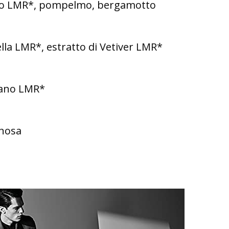
mo LMR*, pompelmo, bergamotto
lla LMR*, estratto di Vetiver LMR*
dano LMR*
gnosa