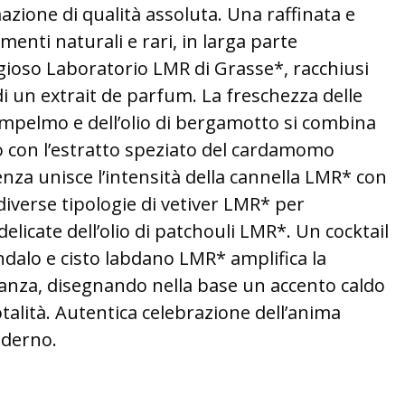
zione di qualità assoluta. Una raffinata e
menti naturali e rari, in larga parte
gioso Laboratorio LMR di Grasse*, racchiusi
i un extrait de parfum. La freschezza delle
pelmo e dell’olio di bergamotto si combina
o con l’estratto speziato del cardamomo
enza unisce l’intensità della cannella LMR* con
i diverse tipologie di vetiver LMR* per
delicate dell’olio di patchouli LMR*. Un cocktail
dalo e cisto labdano LMR* amplifica la
ranza, disegnando nella base un accento caldo
otalità. Autentica celebrazione dell’anima
oderno.