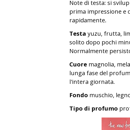
Note di testa: si svil
prima impressione e d
rapidamente.
Testa
yuzu, frutta, l
solito dopo pochi minu
Normalmente persisto
Cuore
magnolia, mela 
lunga fase del profumo
l'intera giornata.
Fondo
muschio, legno
Tipo di profumo
prof