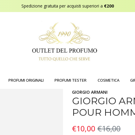
Spedizione gratuita per acquisti superiori a
€200
PROFUMI ORIGINALI
PROFUMI TESTER
COSMETICA
GI
GIORGIO ARMANI
GIORGIO AR
POUR HOMME
€10,00
€16,00