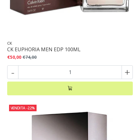
CK
CK EUPHORIA MEN EDP 100ML
€50,00
€74,00
-
+
VENDITA
-22%