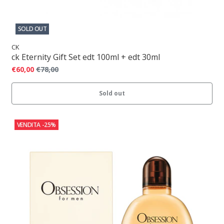
SOLD OUT
CK
ck Eternity Gift Set edt 100ml + edt 30ml
€60,00
€78,00
Sold out
VENDITA
-25%