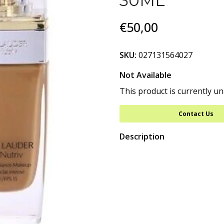
30ML
€50,00
SKU:
027131564027
Not Available
This product is currently un
Contact Us
Description