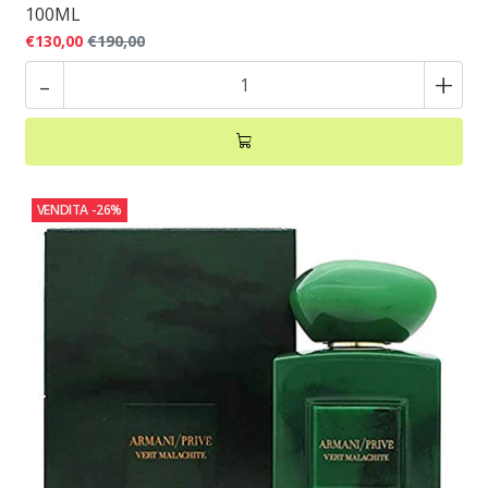
100ML
€130,00
€190,00
-
+
VENDITA
-26%