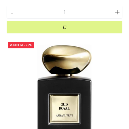
-
+
VENDITA
-23%