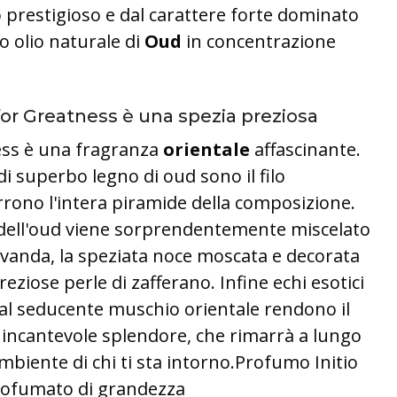
prestigioso e dal carattere forte dominato
o olio naturale di
Oud
in concentrazione
for Greatness è una spezia preziosa
ess è una fragranza
orientale
affascinante.
di superbo legno di oud sono il filo
rono l'intera piramide della composizione.
dell'oud viene sorprendentemente miscelato
lavanda, la speziata noce moscata e decorata
reziose perle di zafferano.
Infine echi esotici
 dal seducente muschio orientale rendono il
di incantevole splendore, che rimarrà a lungo
mbiente di chi ti sta intorno.Profumo Initio
ofumato di grandezza