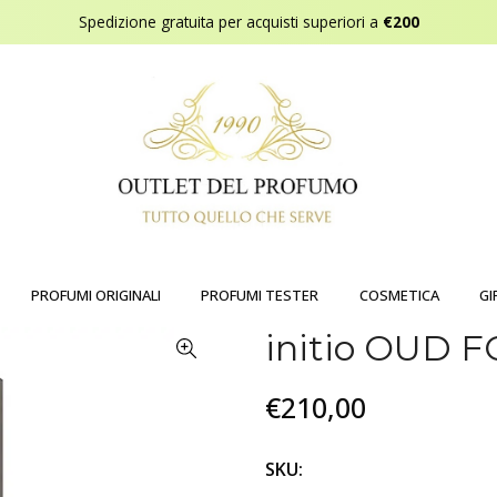
Spedizione gratuita per acquisti superiori a
€200
PROFUMI ORIGINALI
PROFUMI TESTER
COSMETICA
GI
initio OUD
€210,00
SKU: