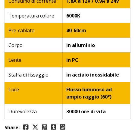
Consumo di corrente
1,8A a 12V / 0,9A a 24V
Temperatura colore
6000K
Pre-cablato
40-60cm
Corpo
in alluminio
Lente
in PC
Staffa di fissaggio
in acciaio inossidabile
Luce
Flusso luminoso ad
ampio raggio (60°)
Durevolezza
30000 ore di vita
Share: