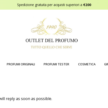
Spedizione gratuita per acquisti superiori a
€200
PROFUMI ORIGINALI
PROFUMI TESTER
COSMETICA
GI
ll reply as soon as possible.