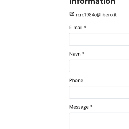
Information
rcrc1984c@libero.it
E-mail
*
Navn
*
Phone
Message
*