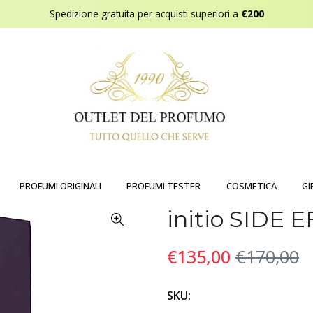
Spedizione gratuita per acquisti superiori a
€200
PROFUMI ORIGINALI
PROFUMI TESTER
COSMETICA
GI
initio SIDE
€135,00
€170,00
SKU: