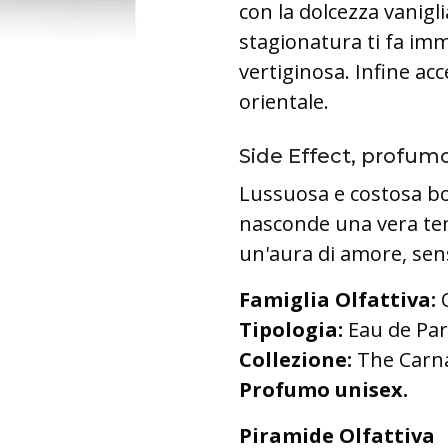
con la dolcezza vanigl
stagionatura ti fa im
vertiginosa. Infine acc
orientale.
Side Effect, profumo
Lussuosa e costosa bot
nasconde una vera temp
un'aura di amore, sen
Famiglia
Olfattiva:
O
Tipologia:
Eau de Pa
Collezione:
The Carna
Profumo unisex.
Piramide Olfattiva