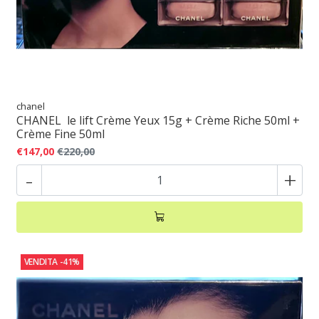
chanel
CHANEL le lift Crème Yeux 15g + Crème Riche 50ml +
Crème Fine 50ml
€147,00
€220,00
-
+
VENDITA
-41%