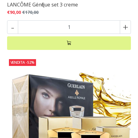
LANCÔME Génfique set 3 creme
€90,00
€170,00
-
+
VENDITA
-52%