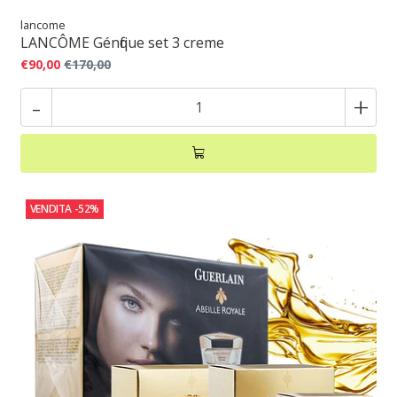
lancome
LANCÔME Génfique set 3 creme
€90,00
€170,00
-
+
VENDITA
-52%