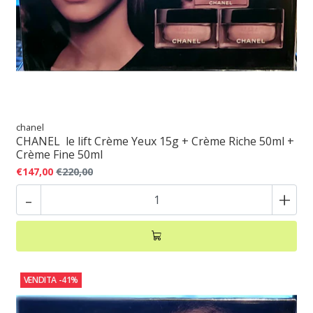
chanel
CHANEL le lift Crème Yeux 15g + Crème Riche 50ml +
Crème Fine 50ml
€147,00
€220,00
-
+
VENDITA
-41%