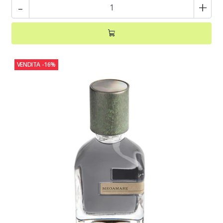
-
+
VENDITA
-16%