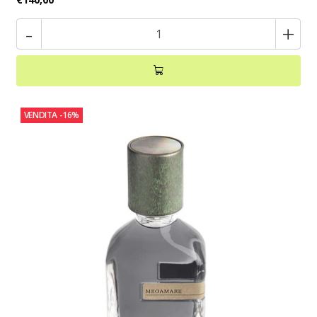
-
+
VENDITA
-16%