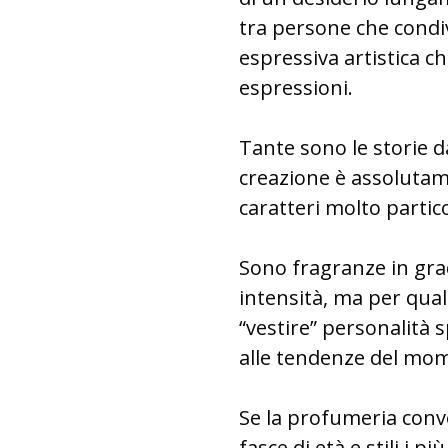
tra persone che condi
espressiva artistica 
espressioni.
Tante sono le storie d
creazione è assolutame
caratteri molto partico
Sono fragranze in gra
intensità, ma per quali
“vestire” personalità 
alle tendenze del mo
Se la profumeria conv
fasce di età e stili i 