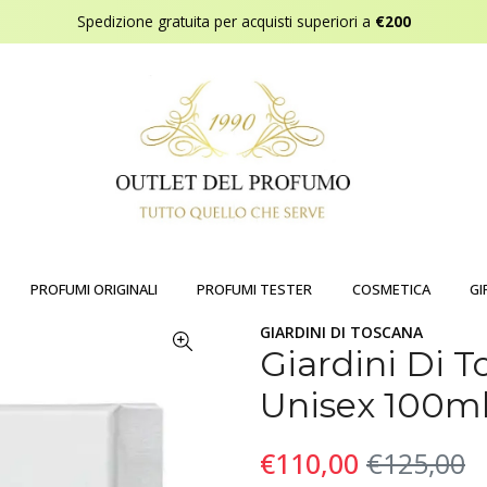
Spedizione gratuita per acquisti superiori a
€200
PROFUMI ORIGINALI
PROFUMI TESTER
COSMETICA
GI
GIARDINI DI TOSCANA
Giardini Di 
Unisex 100m
€110,00
€125,00