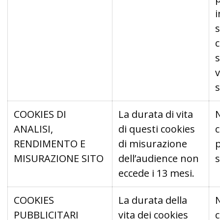
s
c
s
s
COOKIES DI
La durata di vita
ANALISI,
di questi cookies
RENDIMENTO E
di misurazione
p
MISURAZIONE SITO
dell’audience non
s
eccede i 13 mesi.
COOKIES
La durata della
PUBBLICITARI
vita dei cookies