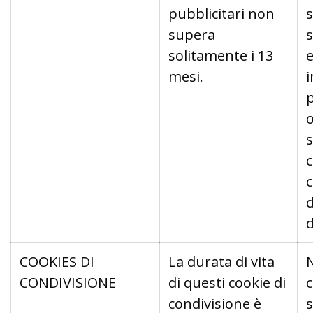
pubblicitari non
s
supera
s
solitamente i 13
e
mesi.
p
o
s
c
d
d
COOKIES DI
La durata di vita
CONDIVISIONE
di questi cookie di
condivisione è
s