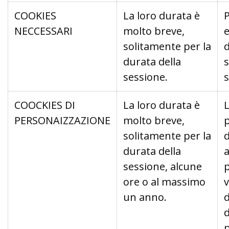
COOKIES
La loro durata è
P
NECCESSARI
molto breve,
e
solitamente per la
d
durata della
s
sessione.
s
COOCKIES DI
La loro durata è
PERSONAIZZAZIONE
molto breve,
solitamente per la
d
durata della
a
sessione, alcune
p
ore o al massimo
v
un anno.
d
d
p