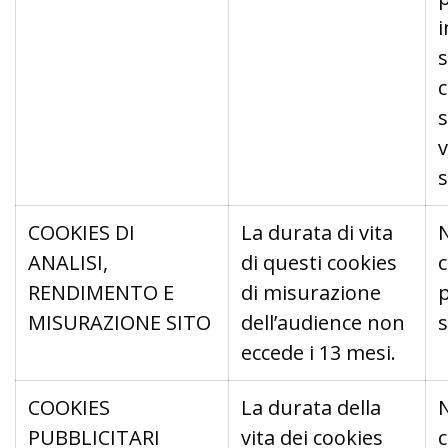
s
c
s
s
COOKIES DI
La durata di vita
ANALISI,
di questi cookies
RENDIMENTO E
di misurazione
p
MISURAZIONE SITO
dell’audience non
s
eccede i 13 mesi.
COOKIES
La durata della
PUBBLICITARI
vita dei cookies