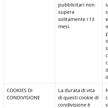
pubblicitari non
s
supera
s
solitamente i 13
e
mesi.
p
o
s
c
d
d
COOKIES DI
La durata di vita
CONDIVISIONE
di questi cookie di
condivisione è
s