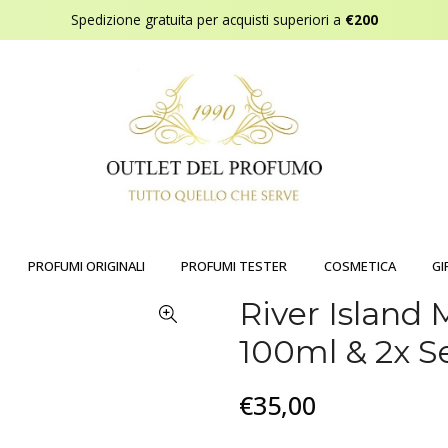
Spedizione gratuita per acquisti superiori a
€200
PROFUMI ORIGINALI
PROFUMI TESTER
COSMETICA
GI
River Island 
100ml & 2x S
€35,00