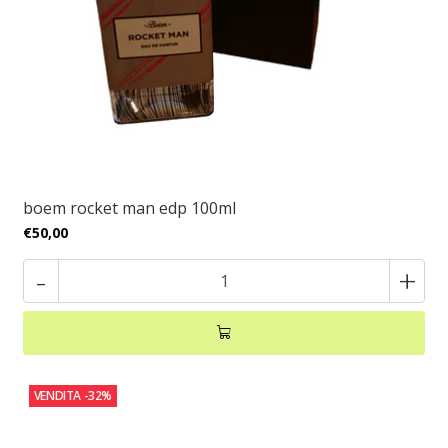
boem rocket man edp 100ml
€50,00
-
+
VENDITA
-32%