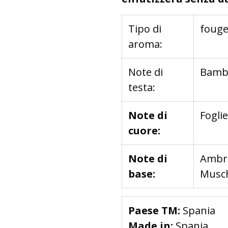
Tipo di
fouge
aroma:
Note di
Bambù
testa:
Note di
Fogli
cuore:
Note di
Ambra
base:
Musch
Paese TM:
Spania
Made in:
Spania