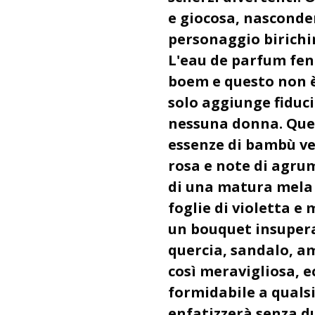
e giocosa, nasconde
personaggio birichi
L'eau de parfum feni
boem e questo non 
solo aggiunge fiduc
nessuna donna. Que
essenze di bambù v
rosa e note di agru
di una matura mela r
foglie di violetta e
un bouquet insupera
quercia, sandalo, a
così meravigliosa, 
formidabile a qual
enfatizzerà senza du