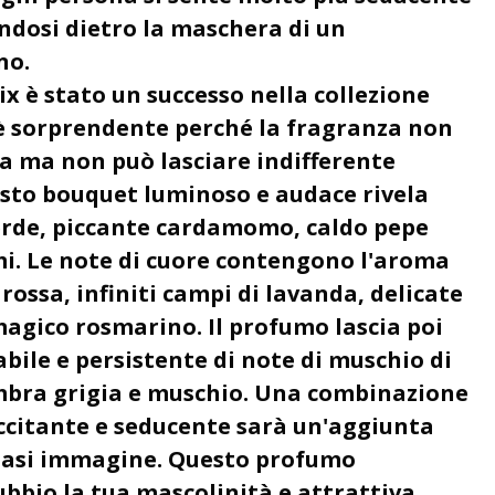
ndosi dietro la maschera di un
no.
x è stato un successo nella collezione
è sorprendente perché la fragranza non
ia ma non può lasciare indifferente
sto bouquet luminoso e audace rivela
erde, piccante cardamomo, caldo pepe
mi. Le note di cuore contengono l'aroma
ossa, infiniti campi di lavanda, delicate
 magico rosmarino. Il profumo lascia poi
bile e persistente di note di muschio di
mbra grigia e muschio. Una combinazione
eccitante e seducente sarà un'aggiunta
siasi immagine. Questo profumo
bbio la tua mascolinità e attrattiva.