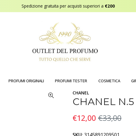
Spedizione gratuita per acquisti superiori a
€200
PROFUMI ORIGINALI
PROFUMI TESTER
COSMETICA
GI
CHANEL
CHANEL N.5
€12,00
€33,00
SKU:
3145891209501