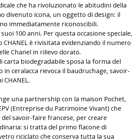
icale che ha rivoluzionato le abitudini della
 divenuto icona, un oggetto di design: il
sono immediatamente riconoscibili.
i suoi 100 anni. Per questa occasione speciale,
mo CHANEL è rivisitata evidenziando il numero
lle Chanel in rilievo dorato.
di carta biodegradabile sposa la forma del
llo in ceralacca rievoca il baudruchage, savoir-
mi CHANEL.
nge una partnership con la maison Pochet,
EPV (Entreprise du Patrimoine Vivant) che
 del savoir-faire francese, per creare
inaria: si tratta del primo flacone di
tro riciclato che conserva tutta la sua