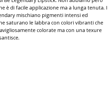
e di Be Legendary Lipstick. Non abbiamo però
e è di facile applicazione ma a lunga tenuta. I
gendary mischiano pigmenti intensi ed
che saturano le labbra con colori vibranti che
ravigliosamente colorate ma con una texure
antisce.