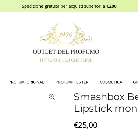
Spedizione gratuita per acquisti superiori a
€200
PROFUMI ORIGINALI
PROFUMI TESTER
COSMETICA
GI
Smashbox Be
Lipstick mo
€25,00