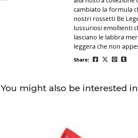
alla nostra collezion
cambiato la formula ch
nostri rossetti Be Le
lussuriosi emollienti 
lasciano le labbra me
leggera che non appes
Share:
You might also be interested in