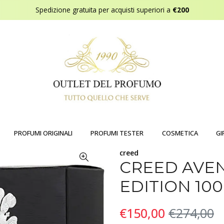
Spedizione gratuita per acquisti superiori a
€200
PROFUMI ORIGINALI
PROFUMI TESTER
COSMETICA
GI
creed
CREED AVE
EDITION 10
€150,00
€274,00