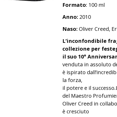
Formato
: 100 ml
Anno:
2010
Naso:
Oliver Creed, E
L’inconfondibile fr
collezione per feste
il suo 10° Anniversar
venduta in assoluto d
è ispirato dall’incredi
la forza,
il potere e il success
del Maestro Profumier
Oliver Creed in colla
è cresciuto