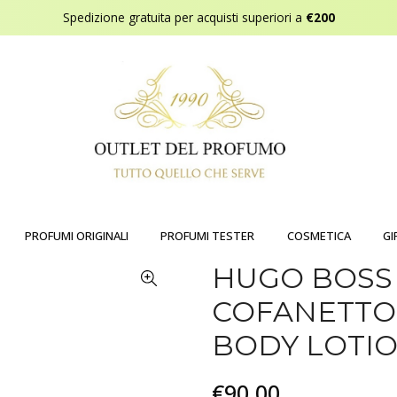
Spedizione gratuita per acquisti superiori a
€200
PROFUMI ORIGINALI
PROFUMI TESTER
COSMETICA
GI
HUGO BOSS 
COFANETTO 
BODY LOTI
€90,00