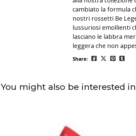
alla nostra collezion
cambiato la formula ch
nostri rossetti Be Le
lussuriosi emollienti 
lasciano le labbra me
leggera che non appes
Share:
You might also be interested in