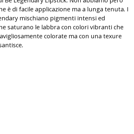
e di Be Legendary Lipstick. Non abbiamo però
e è di facile applicazione ma a lunga tenuta. I
gendary mischiano pigmenti intensi ed
che saturano le labbra con colori vibranti che
ravigliosamente colorate ma con una texure
antisce.