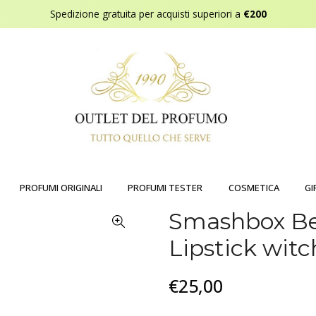
Spedizione gratuita per acquisti superiori a
€200
PROFUMI ORIGINALI
PROFUMI TESTER
COSMETICA
GI
Smashbox Be
Lipstick witc
€25,00