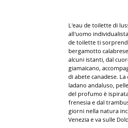
L'eau de toilette di 
all'uomo individualist
de toilette ti sorpren
bergamotto calabrese,
alcuni istanti, dal cu
giamaicano, accompagn
di abete canadese.
La 
ladano andaluso, pell
del profumo è ispirata
frenesia e dal trambus
giorni nella natura i
Venezia e va sulle Dol