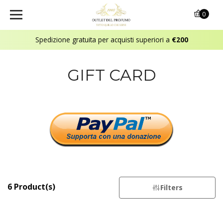
0
Spedizione gratuita per acquisti superiori a
€200
GIFT CARD
6 Product(s)
Filters