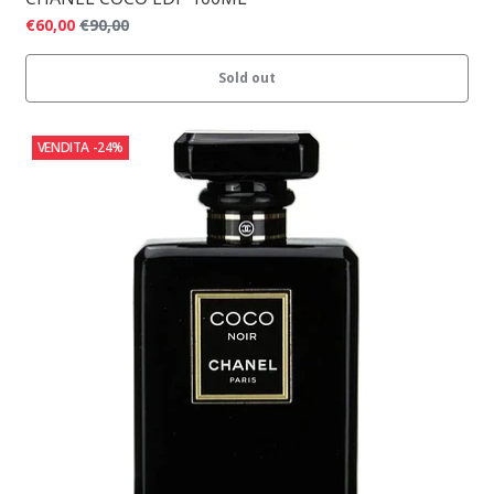
€60,00
€90,00
Sold out
VENDITA
-24%