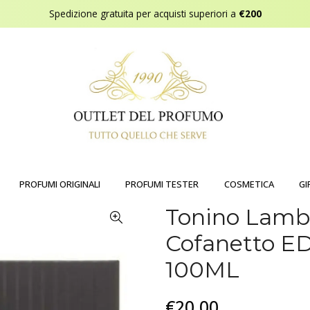
Spedizione gratuita per acquisti superiori a
€200
PROFUMI ORIGINALI
PROFUMI TESTER
COSMETICA
GI
Tonino Lamb
Cofanetto E
100ML
€20,00