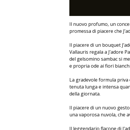
Il nuovo profumo, un concent
promessa di piacere che J’a
Il piacere di un bouquet J’ad
Vallauris regala a J’adore P
del gelsomino sambac si mes
e propria ode ai fiori bianch
La gradevole formula priva d
tenuta lunga e intensa quan
della giornata.
Il piacere di un nuovo gesto
una vaporosa nuvola, che av
Il leggendario flacone di J’a