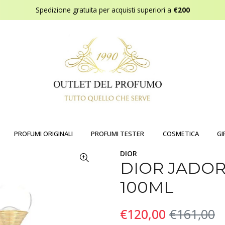
Spedizione gratuita per acquisti superiori a
€200
PROFUMI ORIGINALI
PROFUMI TESTER
COSMETICA
GI
DIOR
DIOR JADOR
100ML
€120,00
€161,00