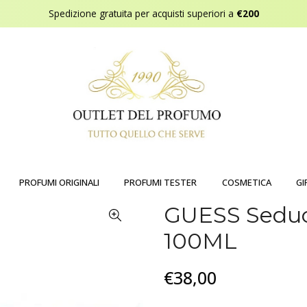
Spedizione gratuita per acquisti superiori a
€200
PROFUMI ORIGINALI
PROFUMI TESTER
COSMETICA
GI
GUESS Sedu
100ML
€38,00