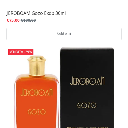
JEROBOAM Gozo Exdp 30ml
€75,00
€100,00
Sold out
VENDITA
-29%