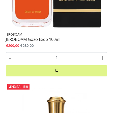
JEROBOAM
JEROBOAM Gozo Exdp 100ml
€200,00
€280,00
-
+
VENDITA
-15%