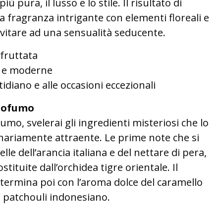
ù pura, il lusso e lo stile. Il risultato di
 fragranza intrigante con elementi floreali e
nvitare ad una sensualità seducente.
fruttata
i e moderne
tidiano e alle occasioni eccezionali
rofumo
o, svelerai gli ingredienti misteriosi che lo
nariamente attraente. Le prime note che si
e dell’arancia italiana e del nettare di pera,
ituite dall’orchidea tigre orientale. Il
 termina poi con l’aroma dolce del caramello
l patchouli indonesiano.