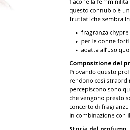
flacone la femminilità pi
questo connubio è una
fruttati che sembra i
fragranza chypre 
per le donne fort
adatta all’uso quo
Composizione del p
Provando questo profum
rendono così straordi
percepiscono sono quell
che vengono presto sost
concerto di fragranze
in combinazione con i
Storia del profumo