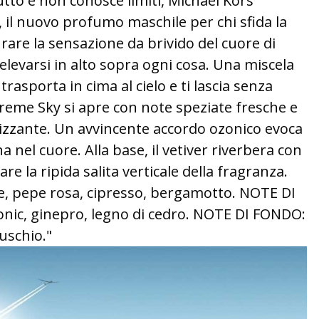
tto e non conosce limiti, Michael Kors
 il nuovo profumo maschile per chi sfida la
urare la sensazione da brivido del cuore di
 elevarsi in alto sopra ogni cosa. Una miscela
trasporta in cima al cielo e ti lascia senza
treme Sky si apre con note speziate fresche e
zzante. Un avvincente accordo ozonico evoca
 nel cuore. Alla base, il vetiver riverbera con
re la ripida salita verticale della fragranza.
, pepe rosa, cipresso, bergamotto. NOTE DI
nic, ginepro, legno di cedro. NOTE DI FONDO:
Muschio."