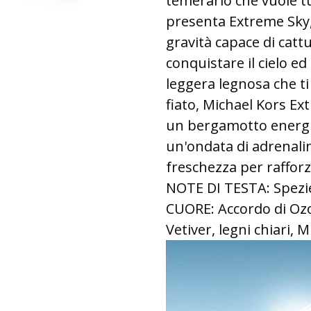
temerario che vuole tu
presenta Extreme Sky,
gravità capace di catt
conquistare il cielo ed
leggera legnosa che ti 
fiato, Michael Kors Ex
un bergamotto energi
un'ondata di adrenalina
freschezza per rafforza
NOTE DI TESTA: Spezie
CUORE: Accordo di Ozo
Vetiver, legni chiari, 