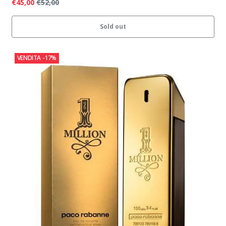
€45,00
€52,00
Sold out
VENDITA
-17%