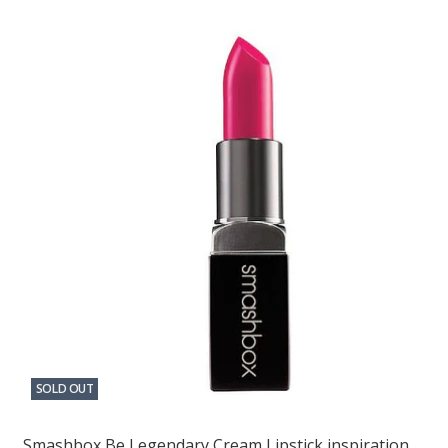
SOLD OUT
Smashbox Be Legendary Cream Lipstick inspiration