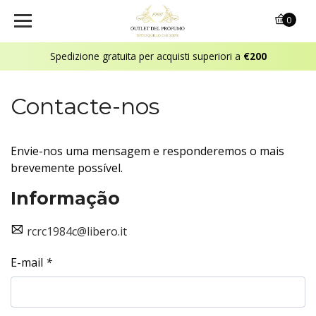
0
Spedizione gratuita per acquisti superiori a
€200
Contacte-nos
Envie-nos uma mensagem e responderemos o mais
brevemente possível.
Informação
rcrc1984c@libero.it
E-mail
*