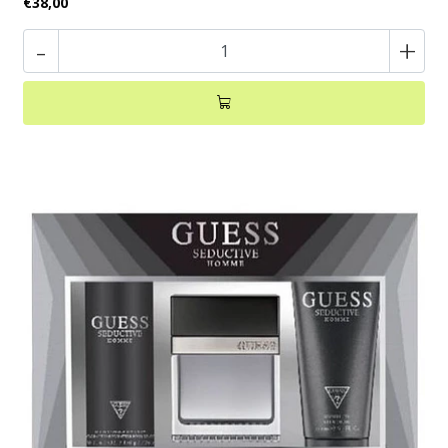
€38,00
-
+