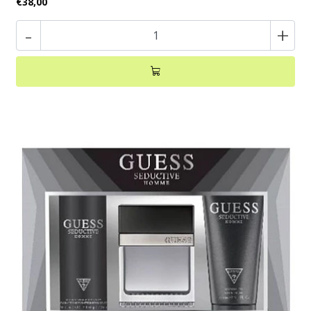
€38,00
-
+