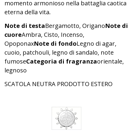
momento armonioso nella battaglia caotica
eterna della vita.
Note di testa
Bergamotto, Origano
Note di
cuore
Ambra, Cisto, Incenso,
Opoponax
Note di fondo
Legno di agar,
cuoio, patchouli, legno di sandalo, note
fumose
Categoria di fragranza
orientale,
legnoso
SCATOLA NEUTRA PRODOTTO ESTERO