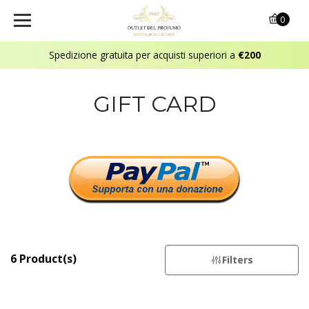
0
Spedizione gratuita per acquisti superiori a
€200
GIFT CARD
6 Product(s)
Filters