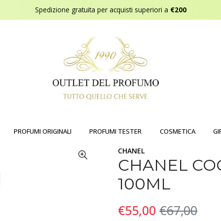
Spedizione gratuita per acquisti superiori a
€200
PROFUMI ORIGINALI
PROFUMI TESTER
COSMETICA
GI
CHANEL
CHANEL CO
100ML
€55,00
€67,00