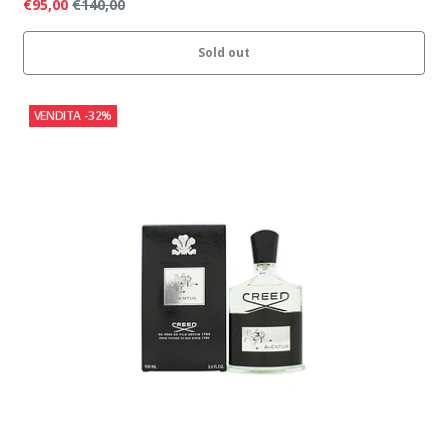
€95,00
€140,00
Sold out
VENDITA
-32%