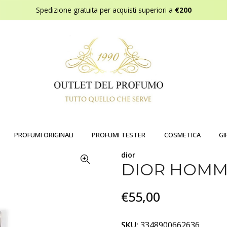
Spedizione gratuita per acquisti superiori a
€200
PROFUMI ORIGINALI
PROFUMI TESTER
COSMETICA
GI
dior
DIOR HOMM
€55,00
SKU:
3348900662636