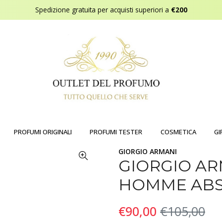
Spedizione gratuita per acquisti superiori a
€200
PROFUMI ORIGINALI
PROFUMI TESTER
COSMETICA
GI
GIORGIO ARMANI
GIORGIO A
HOMME ABS
€90,00
€105,00