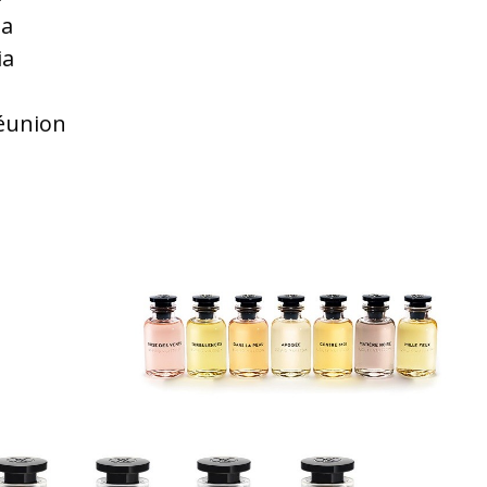
ia
ia
Réunion