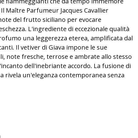
ole fiammeggianti che da tempo immemore
 Il Maître Parfumeur Jacques Cavallier
note del frutto siciliano per evocare
reschezza. L'ingrediente di eccezionale qualità
profumo una leggerezza eterea, amplificata dal
canti. Il vetiver di Giava impone le sue
li, note fresche, terrose e ambrate allo stesso
ncanto dell'inebriante accordo. La fusione di
erra rivela un'eleganza contemporanea senza
a