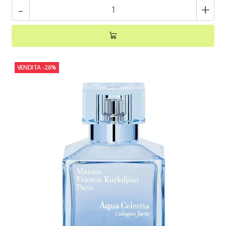
-
+
VENDITA
-26%