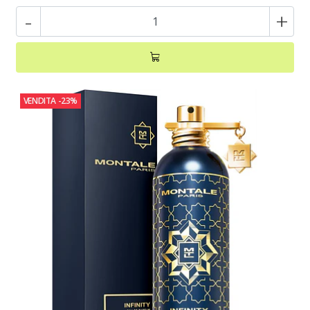
-
+
VENDITA
-23%